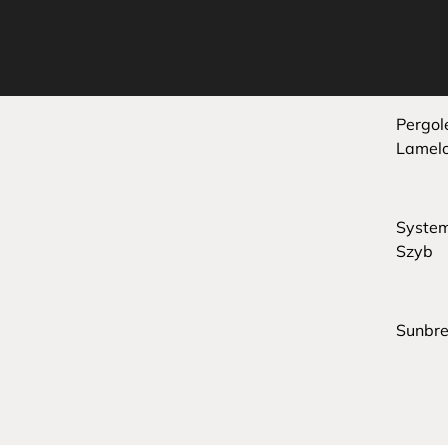
Pergol
Lamel
Syste
Szyb
Sunbre