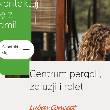
kontaktuj
ię z
ami!
Skontaktuj
się
Centrum pergoli,
żaluzji i rolet