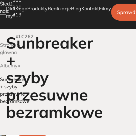
Śledź
820
Dlaczego
Produkty
Realizacje
Blog
Kontakt
Filmy
nas:
Sprawd
219
my?
Sunbreaker
#LC262
Pergole tarasowe
Strona
Ogrody Zimowe
główna
+
Carporty parkingowe
Albumy
szyby
Sunbreaker
+ szyby
przesuwne
przesuwne
bezramkowe
bezramkowe