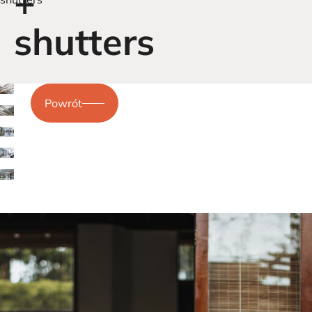
+
shutters
Powrót