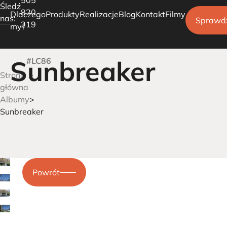
Śledź
820
Dlaczego
Produkty
Realizacje
Blog
Kontakt
Filmy
nas:
Sprawd
219
my?
Sunbreaker
#LC86
Pergole tarasowe
Strona
Ogrody Zimowe
główna
Albumy
Carporty parkingowe
Sunbreaker
Powrót