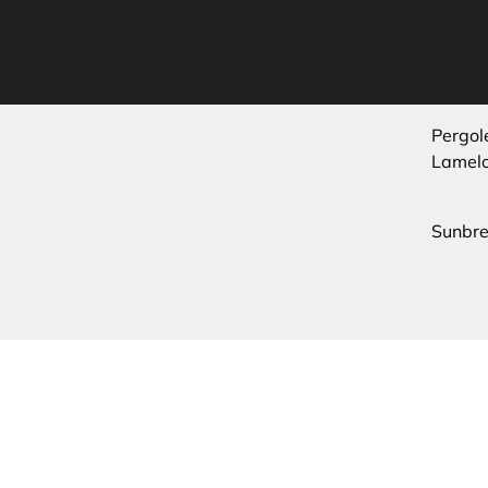
Pergol
Lamel
Sunbre