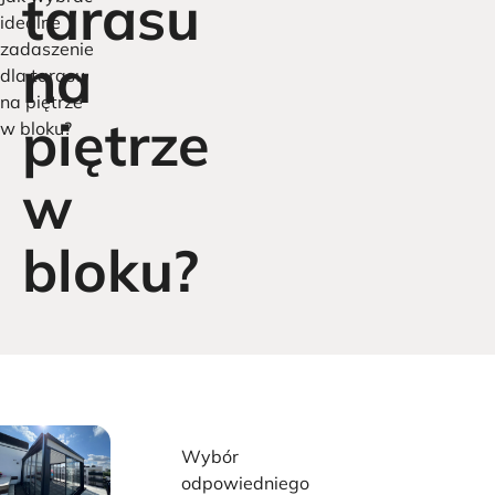
tarasu
idealne
zadaszenie
na
dla tarasu
na piętrze
piętrze
w bloku?
w
bloku?
Wybór
odpowiedniego