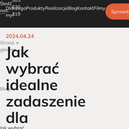
Śledź
820
Dlaczego
Produkty
Realizacje
Blog
Kontakt
Filmy
nas:
Sprawd
219
my?
2024.04.24
Pergole tarasowe
Strona
Jak
Ogrody Zimowe
główna
Carporty parkingowe
wybrać
idealne
Blog
zadaszenie
dla
Jak wybrać