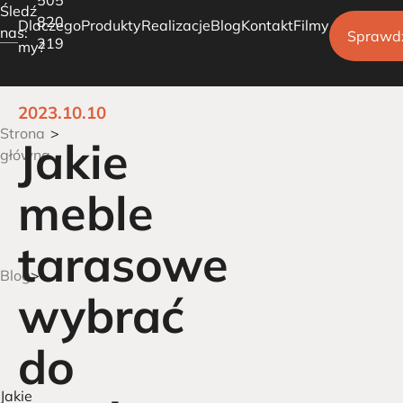
Śledź
820
Dlaczego
Produkty
Realizacje
Blog
Kontakt
Filmy
nas:
Sprawd
219
my?
2023.10.10
Pergole tarasowe
Strona
Jakie
Ogrody Zimowe
główna
Carporty parkingowe
meble
tarasowe
Blog
wybrać
do
Jakie