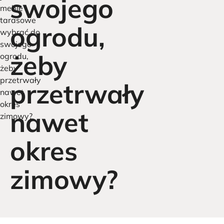
swojego
meble
tarasowe
ogrodu,
wybrać do
swojego
żeby
ogrodu,
żeby
przetrwały
przetrwały
nawet
okres
nawet
zimowy?
okres
zimowy?