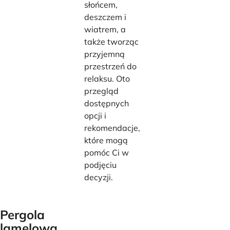
słońcem,
deszczem i
wiatrem, a
także tworząc
przyjemną
przestrzeń do
relaksu. Oto
przegląd
dostępnych
opcji i
rekomendacje,
które mogą
pomóc Ci w
podjęciu
decyzji.
Pergola
lamelowa