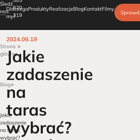
Śledź
820
Dlaczego
Produkty
Realizacje
Blog
Kontakt
Filmy
nas:
Sprawd
219
my?
2024.06.19
Pergole tarasowe
Strona
Jakie
Ogrody Zimowe
główna
Carporty parkingowe
zadaszenie
Blog
na
taras
Jakie
wybrać?
zadaszenie
na taras
wybrać?