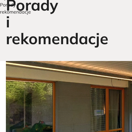
Porady
Porady i
rekomendacje
i
rekomendacje