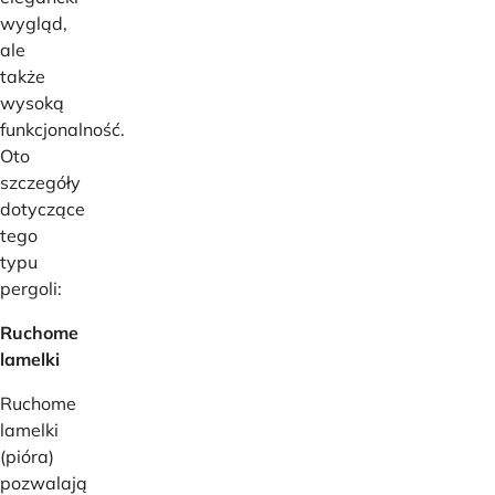
wygląd,
ale
także
wysoką
funkcjonalność.
Oto
szczegóły
dotyczące
tego
typu
pergoli:
Ruchome
lamelki
Ruchome
lamelki
(pióra)
pozwalają