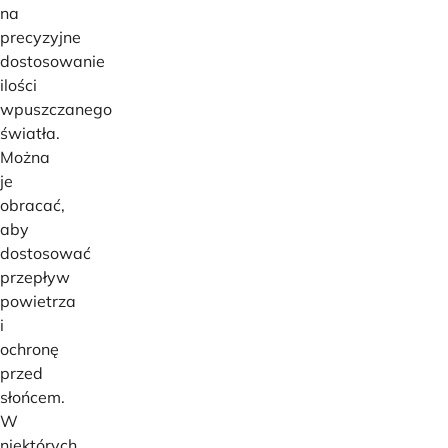
na
precyzyjne
dostosowanie
ilości
wpuszczanego
światła.
Można
je
obracać,
aby
dostosować
przepływ
powietrza
i
ochronę
przed
słońcem.
W
niektórych