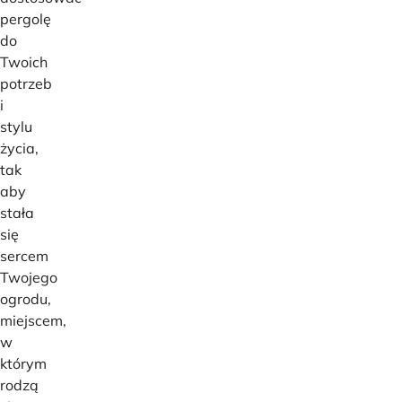
pergolę
do
Twoich
potrzeb
i
stylu
życia,
tak
aby
stała
się
sercem
Twojego
ogrodu,
miejscem,
w
którym
rodzą