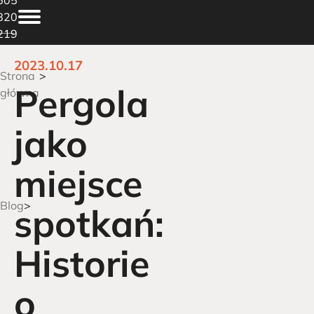
820
219
2023.10.17
Strona
Pergola
główna
jako
miejsce
Blog
spotkań:
Historie
o