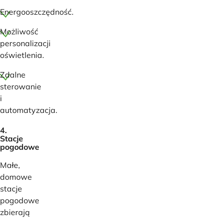
Energooszczędność.
Możliwość
personalizacji
oświetlenia.
Zdalne
sterowanie
i
automatyzacja.
4.
Stacje
pogodowe
Małe,
domowe
stacje
pogodowe
zbierają