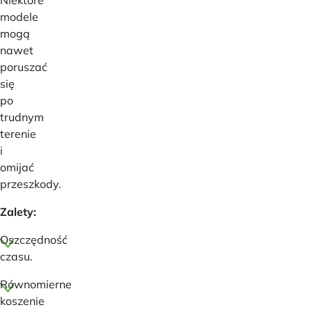
Niektóre
modele
mogą
nawet
poruszać
się
po
trudnym
terenie
i
omijać
przeszkody.
Zalety:
Oszczędność
czasu.
Równomierne
koszenie