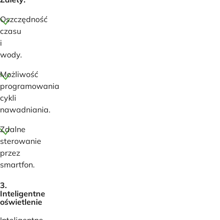
Oszczędność
czasu
i
wody.
Możliwość
programowania
cykli
nawadniania.
Zdalne
sterowanie
przez
smartfon.
3.
Inteligentne
oświetlenie
Inteligentne