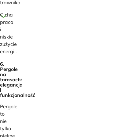
trawnika.
Cicha
praca
i
niskie
zużycie
energii.
6.
Pergole
na
tarasach:
elegancja
i
funkcjonalność
Pergole
to
nie
tylko
piękne,