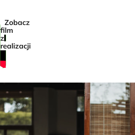
dachowa
Zobacz
film
z
realizacji