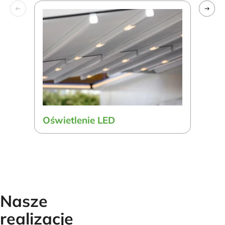
Oświetlenie LED
Szy
Nasze
realizacje