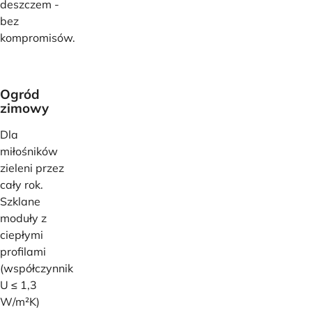
deszczem -
bez
kompromisów.
Ogród
zimowy
Dla
miłośników
zieleni przez
cały rok.
Szklane
moduły z
ciepłymi
profilami
(współczynnik
U ≤ 1,3
W/m²K)