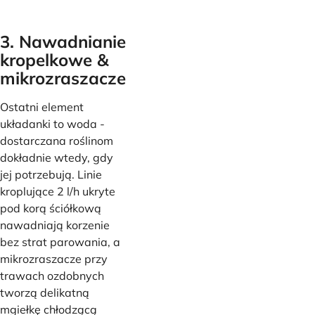
3. Nawadnianie
kropelkowe &
mikrozraszacze
Ostatni element
układanki to woda -
dostarczana roślinom
dokładnie wtedy, gdy
jej potrzebują. Linie
kroplujące 2 l/h ukryte
pod korą ściółkową
nawadniają korzenie
bez strat parowania, a
mikrozraszacze przy
trawach ozdobnych
tworzą delikatną
mgiełkę chłodzącą