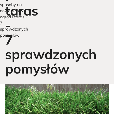
sposoby na
taras
nowoczesny
ogród i taras -
-
7
sprawdzonych
7
pomysłów
sprawdzonych
pomysłów