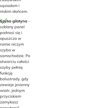
sąsiadem i
niskim słońcem.
Szyba gilotyna
-
szklany panel
podnosi się i
opuszcza w
ramie niczym
szyba w
samochodzie. Po
otwarciu całości
szyby pełnią
funkcję
balustrady, gdy
zawieje jesienny
wiatr, jednym
przyciskiem
zamykasz
przestrzeń.