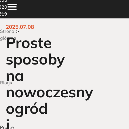
820
219
2025.07.08
Strona
Proste
główna
sposoby
na
Blog
nowoczesny
ogród
i
Proste