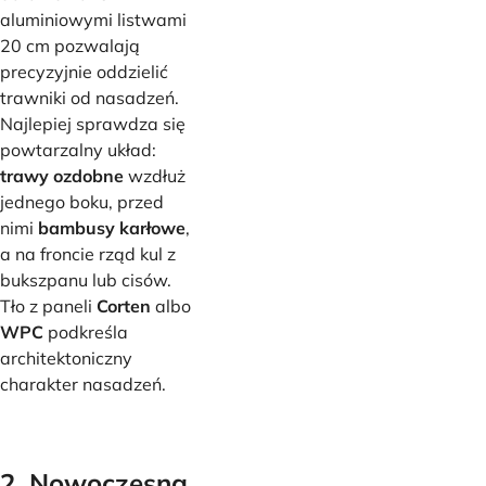
aluminiowymi listwami
20 cm pozwalają
precyzyjnie oddzielić
trawniki od nasadzeń.
Najlepiej sprawdza się
powtarzalny układ:
trawy ozdobne
wzdłuż
jednego boku, przed
nimi
bambusy karłowe
,
a na froncie rząd kul z
bukszpanu lub cisów.
Tło z paneli
Corten
albo
WPC
podkreśla
architektoniczny
charakter nasadzeń.
2.
Nowoczesna