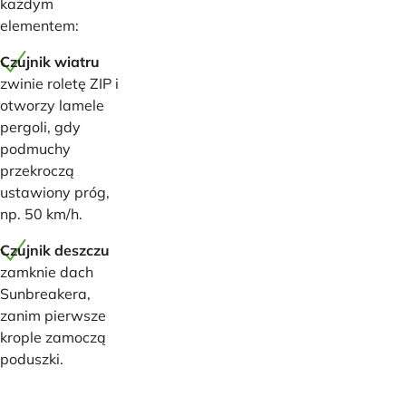
każdym
elementem:
Czujnik wiatru
zwinie roletę ZIP i
otworzy lamele
pergoli, gdy
podmuchy
przekroczą
ustawiony próg,
np. 50 km/h.
Czujnik deszczu
zamknie dach
Sunbreakera,
zanim pierwsze
krople zamoczą
poduszki.